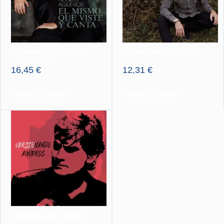
El mismo que viste y
Somos tierra (2021)
canta (2024)
16,45
€
12,31
€
Añadir Al Carrito
Añadir Al Carrito
VersioNando (2020)